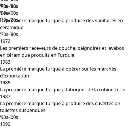
‘70s-’80s
‘50s-’60s
‘90s-’00s
1958
‘10s-’20s
La première marque turque à produire des sanitaires en
céramique
‘70s-’80s
1972
Les premiers receveurs de douche, baignoires et lavabos
en céramique produits en Turquie
1983
La première marque turque à opérer sur les marchés
d’exportation
1985
La première marque turque à fabriquer de la robinetterie
1987
La première marque turque à produire des cuvettes de
toilettes suspendues
‘90s-’00s
1990