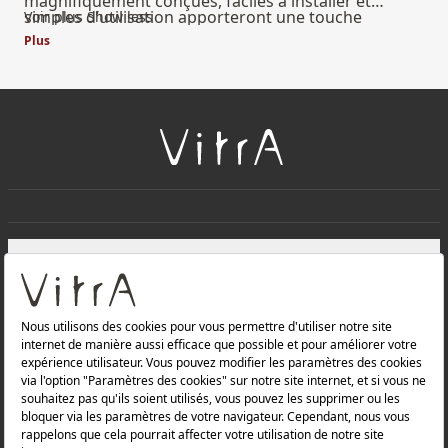
magnifiquement conçues, faciles à installer et
simples d’utilisation apporteront une touche
Voir plus
Show less
élégante à votre salle de bain.
Plus
+
À PROPOS DE NOUS
+
Produits
Politique de confidentialité et politique de protection des