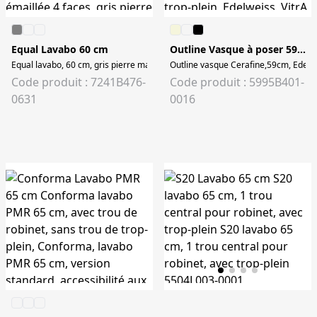
Equal Lavabo 60 cm
Outline Vasque à poser 59 cm
Equal lavabo, 60 cm, gris pierre mat Equal lavabo rectifiée, 60 cm, mural, tro
Outline
Code produit : 7241B476-
Code produit : 5995B401-
0631
0016