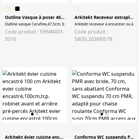
Outline Vasque à poser 46 cm
Arkitekt Receveur extraplat en céramique, Carré 80 cm
Outline vasque Cerafine,47,5cm, blanc brilliant, VitrA Cl
Arkitekt receveur à encastrer ou à po
Code produit : 5994B403-
Code produit :
0016
5805L203M0578
Arkitekt évier cuisine encastré 100 cm
Conforma WC suspendu PMR avec bride, 70 cm, sans abattant