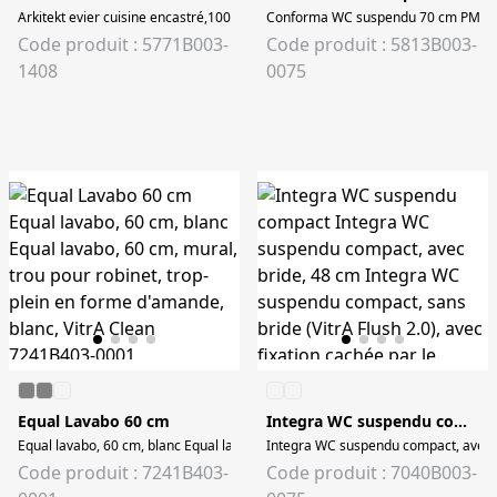
Arkitekt evier cuisine encastré,100cm,tr.p. robinet avant et arrière pré-percé
Conforma WC suspendu 70 cm PMR, ada
Code produit : 5771B003-
Code produit : 5813B003-
1408
0075
Equal Lavabo 60 cm
Integra WC suspendu compact
Equal lavabo, 60 cm, blanc Equal lavabo, 60 cm, mural, trou pour robinet, tro
Code produit : 7241B403-
Code produit : 7040B003-