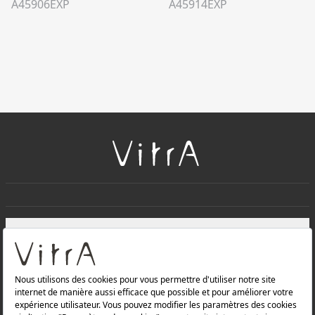
A45906EXP
A45914EXP
+
À PROPOS DE NOUS
+
Produits