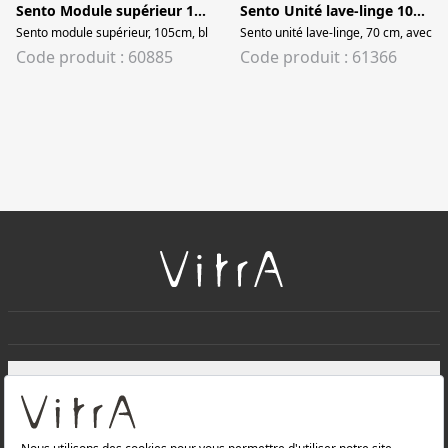
Sento Module supérieur 105 cm
Sento Unité lave-linge 105 cm
Sento module supérieur, 105cm, blanc mat, 1 tiroir intérieur
Sento unité lave-linge, 70 cm, avec co
Code produit : 60885
Code produit : 61366
+
À PROPOS DE NOUS
+
Produits