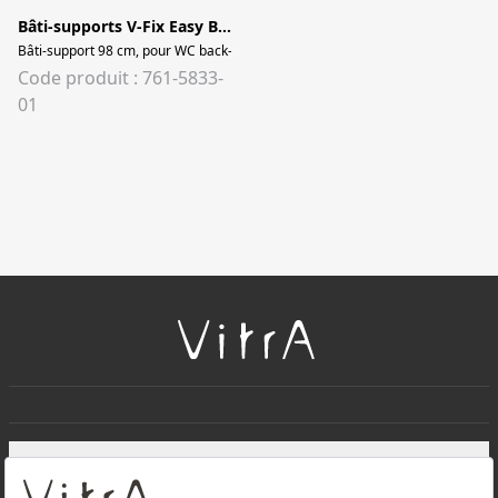
Bâti-supports V-Fix Easy Bâti-support ultra compact 98 cm
Bâti-support 98 cm, pour WC back-to-wall et Sento Kids, fixation sol et mur Bât
Code produit : 761-5833-
01
+
À PROPOS DE NOUS