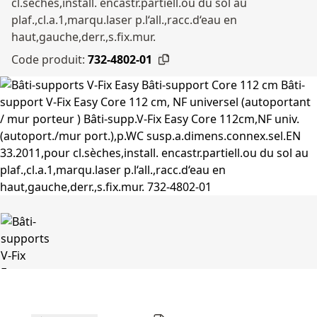
cl.sèches,install. encastr.partiell.ou du sol au
plaf.,cl.a.1,marqu.laser p.l‘all.,racc.d‘eau en
haut,gauche,derr.,s.fix.mur.
Code produit:
732-4802-01