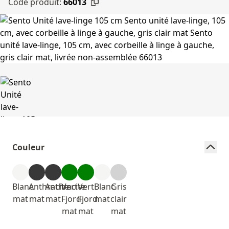
Code produit:
66013
Couleur
Blanc
Anthracite
Anthracite
Vert
Vert
Blanc
Gris
mat
mat
mat
Fjord
Fjord
mat
clair
mat
mat
mat