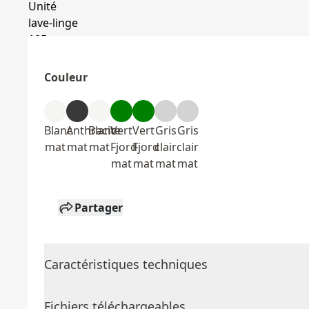
Couleur
Blanc
Anthracite
Blanc
Vert
Vert
Gris
Gris
mat
mat
mat
Fjord
Fjord
clair
clair
mat
mat
mat
mat
Partager
Caractéristiques techniques
Fichiers téléchargeables