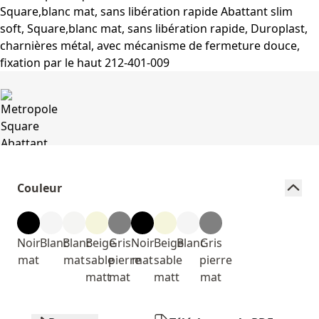
Couleur
Noir
Blanc
Blanc
Beige
Gris
Noir
Beige
Blanc
Gris
mat
mat
sable
pierre
mat
sable
pierre
matt
mat
matt
mat