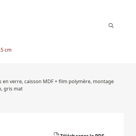
7.5 cm
res en verre, caisson MDF + film polymère, montage
, gris mat