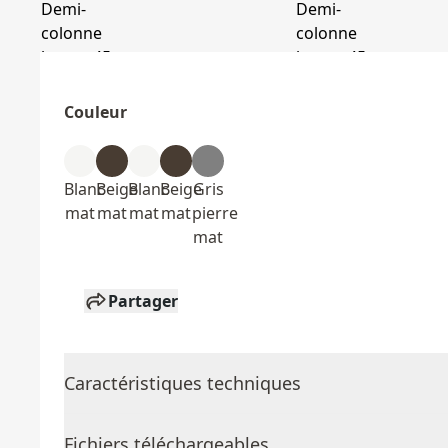
Couleur
Blanc
Beige
Blanc
Beige
Gris
mat
mat
mat
mat
pierre
mat
Partager
Caractéristiques techniques
Fichiers téléchargeables