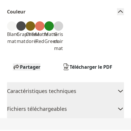
Couleur
Blanc
Graphite
Chêne
Matte
Matte
Gris
mat
mat
doré
Red
Green
clair
mat
Partager
Télécharger le PDF
Caractéristiques techniques
Fichiers téléchargeables