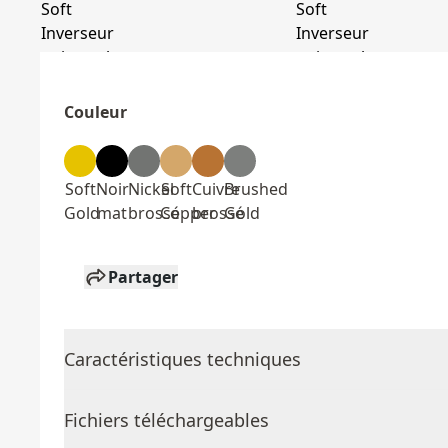
Couleur
Soft
Noir
Nickel
Soft
Cuivre
Brushed
Gold
mat
brossé
Copper
brossé
Gold
Partager
Caractéristiques techniques
Fichiers téléchargeables