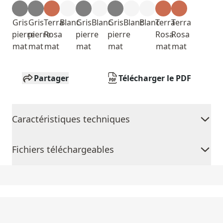
Gris
Gris
Terra
Blanc
Gris
Blanc
Gris
Blanc
Blanc
Terra
Terra
pierre
pierre
Rosa
pierre
pierre
Rosa
Rosa
mat
mat
mat
mat
mat
mat
mat
Partager
Télécharger le PDF
Caractéristiques techniques
Fichiers téléchargeables