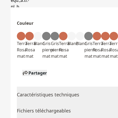
Couleur
Terra
Terra
Blanc
Gris
Gris
Terra
Blanc
Blanc
Gris
Terra
Terra
Terr
Rosa
Rosa
pierre
pierre
Rosa
pierre
Rosa
Rosa
Ros
mat
mat
mat
mat
mat
mat
mat
mat
mat
Partager
Caractéristiques techniques
Fichiers téléchargeables