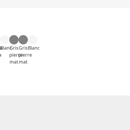
a
Blanc
Gris
Gris
Blanc
a
pierre
pierre
mat
mat