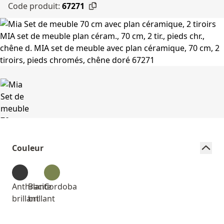
Code produit:
67271
Couleur
Anthracite
Blanc
Cordoba
brillant
brillant