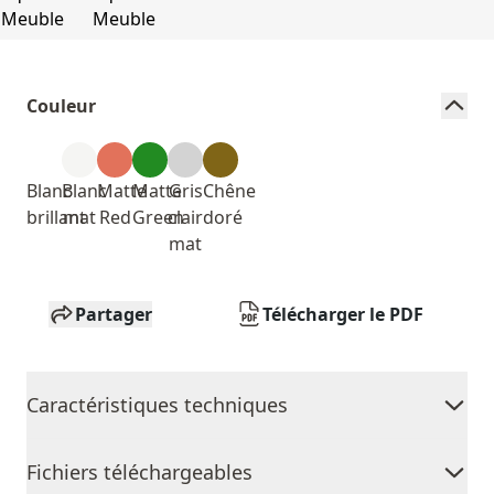
Couleur
Blanc
Blanc
Matte
Matte
Gris
Chêne
brillant
mat
Red
Green
clair
doré
mat
Partager
Télécharger le PDF
Caractéristiques techniques
Fichiers téléchargeables