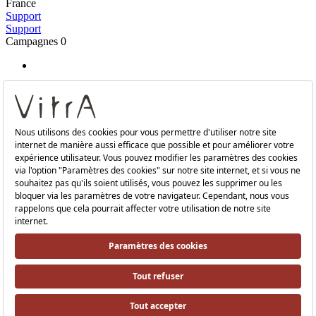
France
Support
Support
Campagnes
0
Vous devez saisir au minimum
3 caractères
pour commencer la
recherche
Vos recherches récentes
Effacer
Produits
Espace de salles de bains