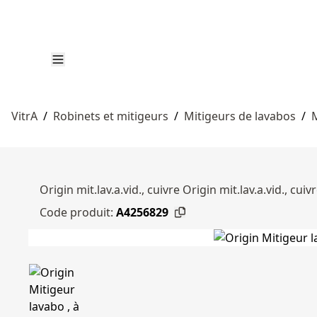
VitrA
/
Robinets et mitigeurs
/
Mitigeurs de lavabos
/
M
Origin mit.lav.a.vid., cuivre Origin mit.lav.a.vid., cuiv
Code produit:
A4256829