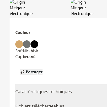
Couleur
Soft
Nickel
Noir
Copper
brossé
mat
Partager
Caractéristiques techniques
Fichiers téléchargeables