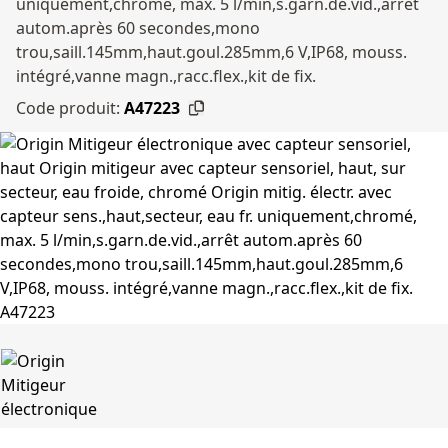
uniquement,chromé, max. 5 l/min,s.garn.de.vid.,arrêt
autom.après 60 secondes,mono
trou,saill.145mm,haut.goul.285mm,6 V,IP68, mouss.
intégré,vanne magn.,racc.flex.,kit de fix.
Code produit:
A47223