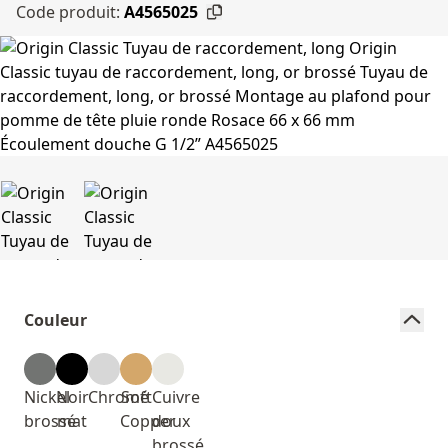
Code produit:
A4565025
Couleur
Nickel
Noir
Chromé
Soft
Cuivre
brossé
mat
Copper
doux
brossé