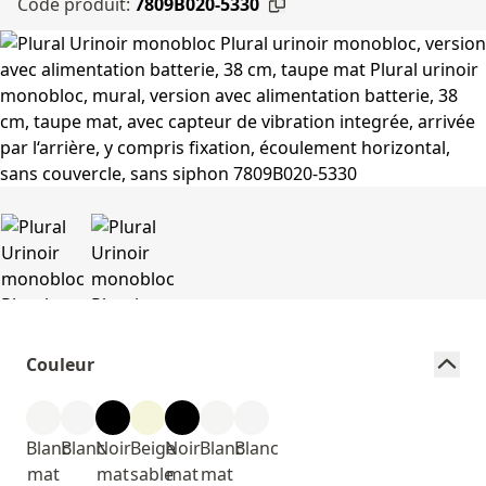
Code produit:
7809B020-5330
Couleur
Blanc
Blanc
Noir
Beige
Noir
Blanc
Blanc
mat
mat
sable
mat
mat