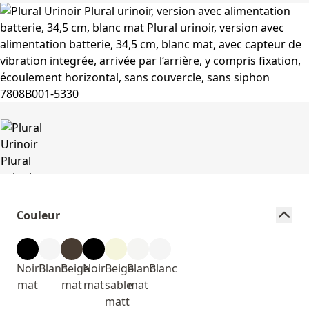
Couleur
Noir
Blanc
Beige
Noir
Beige
Blanc
Blanc
mat
mat
mat
sable
mat
matt