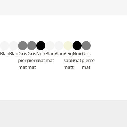
nc
Blanc
Blanc
Gris
Gris
Noir
Blanc
Blanc
Beige
Noir
Gris
pierre
pierre
mat
mat
sable
mat
pierre
mat
mat
matt
mat