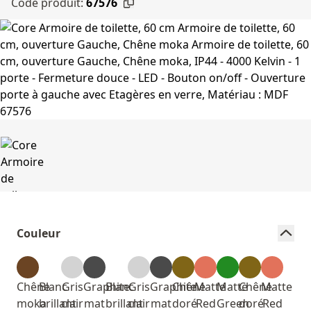
Code produit:
67576
Couleur
Chêne
Blanc
Gris
Graphite
Blanc
Gris
Graphite
Chêne
Matte
Matte
Chêne
Matte
moka
brillant
clair
mat
brillant
clair
mat
doré
Red
Green
doré
Red