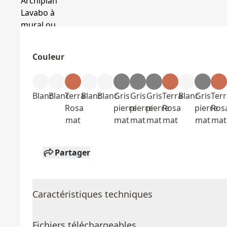
Couleur
Blanc
Blanc
Terra
Blanc
Blanc
Gris
Gris
Gris
Terra
Blanc
Gris
Terr
Rosa
pierre
pierre
pierre
Rosa
pierre
Ros
mat
mat
mat
mat
mat
mat
mat
Partager
Caractéristiques techniques
Fichiers téléchargeables