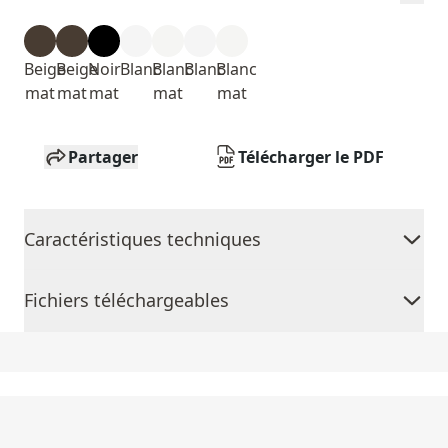
Beige
Beige
Noir
Blanc
Blanc
Blanc
Blanc
mat
mat
mat
mat
mat
Partager
Télécharger le PDF
Caractéristiques techniques
Fichiers téléchargeables