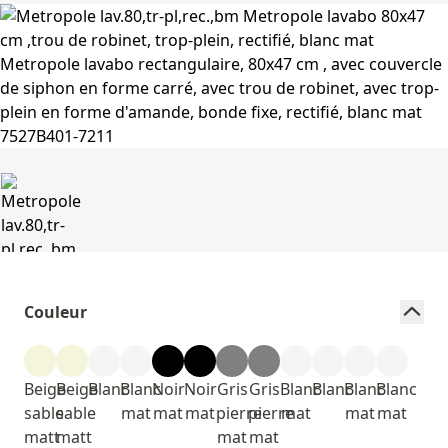
Couleur
Beige
Beige
Blanc
Blanc
Noir
Noir
Gris
Gris
Blanc
Blanc
Blanc
Blanc
sable
sable
mat
mat
mat
pierre
pierre
mat
mat
mat
matt
matt
mat
mat