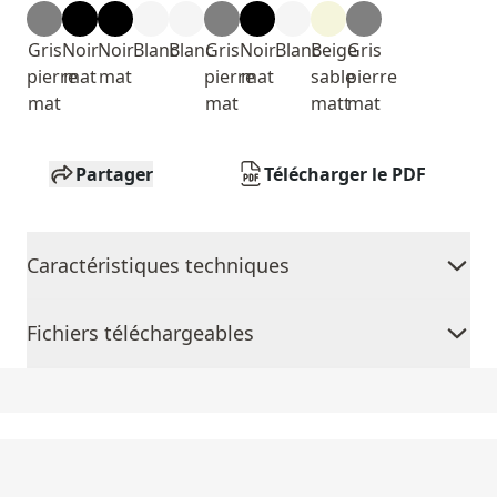
Gris
Noir
Noir
Blanc
Blanc
Gris
Noir
Blanc
Beige
Gris
pierre
mat
mat
pierre
mat
sable
pierre
mat
mat
matt
mat
Partager
Télécharger le PDF
Caractéristiques techniques
Fichiers téléchargeables