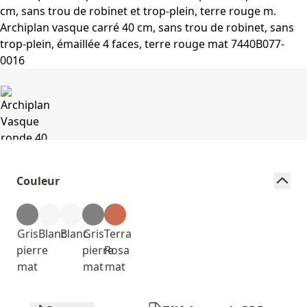
Couleur
Gris
Blanc
Blanc
Gris
Terra
pierre
pierre
Rosa
mat
mat
mat