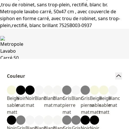
Couleur
Beige
Noir
Noir
Blanc
Blanc
Blanc
Gris
Blanc
Gris
Beige
Beige
Blanc
sable
mat
mat
mat
mat
pierre
pierre
sable
sable
mat
matt
mat
mat
matt
matt
Noir
Gris
Blanc
Blanc
Blanc
Blanc
Gris
Gris
Noir
Noir