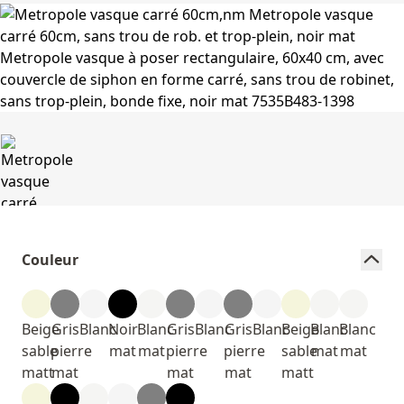
Couleur
Beige
Gris
Blanc
Noir
Blanc
Gris
Blanc
Gris
Blanc
Beige
Blanc
Blanc
sable
pierre
mat
mat
pierre
pierre
sable
mat
mat
matt
mat
mat
mat
matt