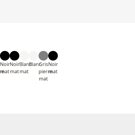
Noir
Noir
Blanc
Blanc
Gris
Noir
re
mat
mat
mat
pierre
mat
mat