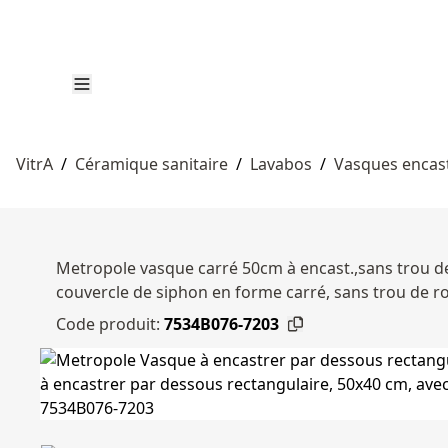
VitrA
/
Céramique sanitaire
/
Lavabos
/
Vasques encast
Metropole vasque carré 50cm à encast.,sans trou de
couvercle de siphon en forme carré, sans trou de ro
Code produit:
7534B076-7203