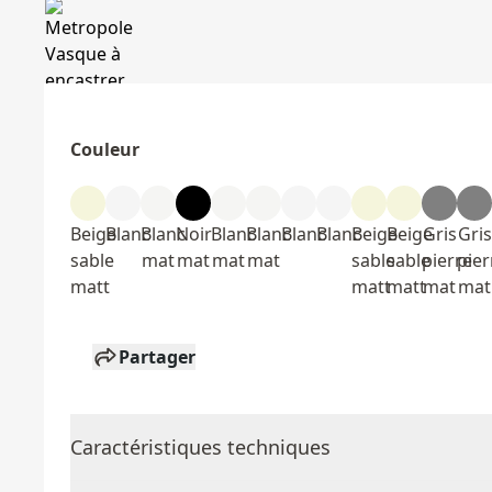
Couleur
Beige
Blanc
Blanc
Noir
Blanc
Blanc
Blanc
Blanc
Beige
Beige
Gris
Gris
sable
mat
mat
mat
mat
sable
sable
pierre
pier
matt
matt
matt
mat
mat
Partager
Caractéristiques techniques