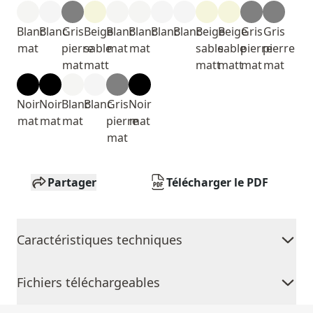
Blanc
Blanc
Gris
Beige
Blanc
Blanc
Blanc
Blanc
Beige
Beige
Gris
Gris
mat
pierre
sable
mat
mat
sable
sable
pierre
pierre
mat
matt
matt
matt
mat
mat
Noir
Noir
Blanc
Blanc
Gris
Noir
mat
mat
mat
pierre
mat
mat
Partager
Télécharger le PDF
Caractéristiques techniques
Fichiers téléchargeables