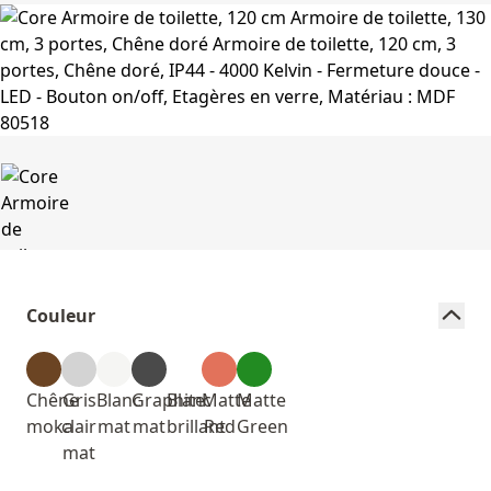
Couleur
Chêne
Gris
Blanc
Graphite
Blanc
Matte
Matte
moka
clair
mat
mat
brillant
Red
Green
mat