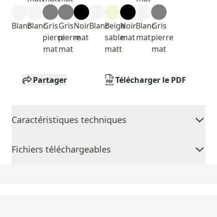
Blanc
Blanc
Gris
Gris
Noir
Blanc
Beige
Noir
Blanc
Gris
pierre
pierre
mat
sable
mat
mat
pierre
mat
mat
matt
mat
Partager
Télécharger le PDF
Caractéristiques techniques
Fichiers téléchargeables