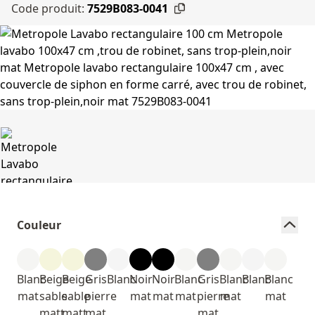
Code produit:
7529B083-0041
Couleur
Blanc
Beige
Beige
Gris
Blanc
Noir
Noir
Blanc
Gris
Blanc
Blanc
Blanc
mat
sable
sable
pierre
mat
mat
mat
pierre
mat
mat
matt
matt
mat
mat