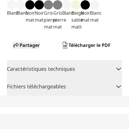
Blanc
Blanc
Noir
Noir
Gris
Gris
Blanc
Beige
Noir
Blanc
mat
mat
pierre
pierre
sable
mat
mat
mat
mat
matt
Partager
Télécharger le PDF
Caractéristiques techniques
Fichiers téléchargeables