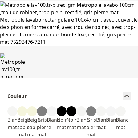
Couleur
Blanc
Beige
Beige
Gris
Blanc
Noir
Noir
Blanc
Gris
Blanc
Blanc
Blanc
mat
sable
sable
pierre
mat
mat
mat
pierre
mat
mat
matt
matt
mat
mat