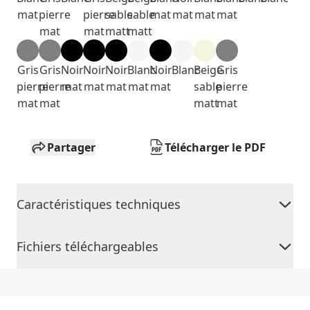
mat
pierre
pierre
sable
sable
mat
mat
mat
mat
mat
mat
matt
matt
Gris
Gris
Noir
Noir
Noir
Blanc
Noir
Blanc
Beige
Gris
pierre
pierre
mat
mat
mat
mat
mat
sable
pierre
mat
mat
matt
mat
Partager
Télécharger le PDF
Caractéristiques techniques
Fichiers téléchargeables