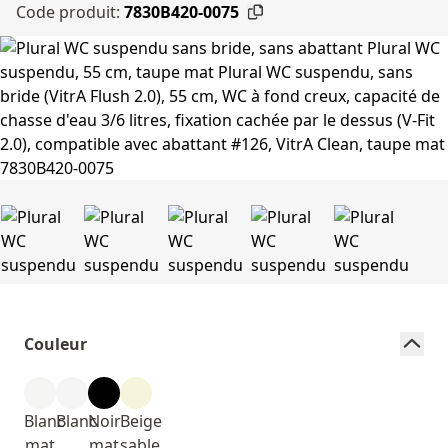
Code produit:
7830B420-0075
Couleur
Blanc
Blanc
Noir
Beige
mat
mat
sable